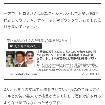
発していた
一方で、ヒロミさんはB21スペシャルとしてお笑い第3世
代としてウッチャンナンチャンやダウンタウンとともに注
目を集めていました。
若い頃のヒロミさんを特集した記事がこちら
【画像80枚】ヒロミの多才ぶりが伝わる若い頃
の伝説エピソード11選！暴走族時代や会社員、
お笑いトリオや経営者など複数の顔を持ってい
た！
ヒロミの若い頃の伝説エピソード11選 ①暴走族の一員だ
った ②話術を活かしてNO.1社会人を経験していた！？ ③
内臓破裂の大けがから奇跡の回復を果たしていた ④見た目
がお洒落なお笑いトリオを結成 ⑤下積み時代の経験がな
mycolorfulcolor.com
2023.03.30
い！？ ⑥お笑い第3世代としてバラエティ界を盛り上げる
2人とも各々の立場で活躍を見せていたものの当時はアイ
ドルとお笑い芸人では格差が大きく決して恋仲が許される
ような状況ではなかったそうです。