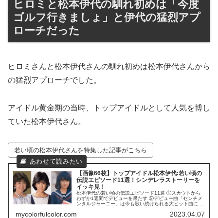
ヒロミと松本伊代の馴れ初めは「今度
ゴルフ行きましょ」と伊代の猛烈アプ
ローチだった
ヒロミさんと松本伊代さんの馴れ初めは松本伊代さんから
の猛烈アプローチでした。
アイドル黄金期の当時、トップアイドルとして人気を博し
ていた松本伊代さん。
若い頃の松本伊代さんを特集した記事がこちら
【画像66枚】トップアイドル松本伊代:若い頃の
伝説エピソード11選！シンデレラストーリーを
イッキ見！
松本伊代の若い頃の伝説エピソード11選 ①スカウトから
わずか1週間でデビューを果たす ②デビュー曲「センチメ
ンタルジャーニー」は今も歌い続けられる大ヒット曲に ③
コンプレックスだった歌声を大絶賛される ④数々の新人賞
mycolorfulcolor.com
2023.04.07
を総なめにする ⑤ドラマの主題歌を担当してヒット曲を連