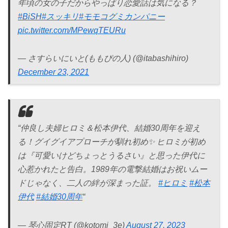
年頃の女の子だからやっぱり恋愛話は気になる？
#BiSH
#スッキリ
#モモコグミカンパニー
pic.twitter.com/MPewqTEURu
— さすらいにいと(ももぴの人) (@itabashihiro)
December 23, 2021
“仲良し夫婦ヒロミ＆松本伊代、結婚30周年を迎え
る！グイグイアプローチが馴れ初め✨ ヒロミが初め
は『可愛いけどちょっとうるさい』と思った伊代に
心惹かれたと告白。1989年の電撃結婚はお祝いムー
ドじゃなく、二人の絆が深まった証。
#ヒロミ
#松本
伊代
#結婚30周年
“
— 琴心固定RT (@kotomi_3e)
August 27, 2023