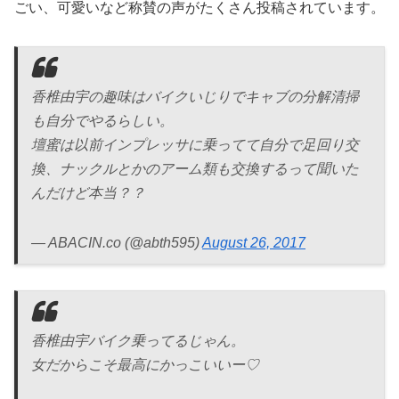
ごい、可愛いなど称賛の声がたくさん投稿されています。
香椎由宇の趣味はバイクいじりでキャブの分解清掃
も自分でやるらしい。
壇蜜は以前インプレッサに乗ってて自分で足回り交
換、ナックルとかのアーム類も交換するって聞いた
んだけど本当？？
— ABACIN.co (@abth595)
August 26, 2017
香椎由宇バイク乗ってるじゃん。
女だからこそ最高にかっこいいー♡