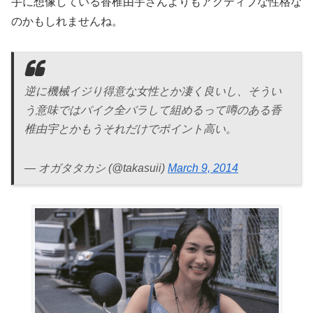
手に想像している香椎由宇さんよりもアクティブな性格な
のかもしれませんね。
逆に機械イジり得意な女性とか凄く良いし、そうい
う意味ではバイク全バラして組めるって噂のある香
椎由宇とかもうそれだけでポイント高い。
— オガタタカシ (@takasuii)
March 9, 2014