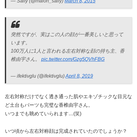
— Sally (@malon_sally)
March 8, 2015
突然ですが、実はこの人の顔が一番美しいと思って
います。
100万人に1人と言われる左右対称な顔の持ち主、香
椎由宇さん。
pic.twitter.com/Gzg5QVhFBG
— ifektivglu (@ifektivglu)
April 8, 2019
左右対称だけでなく透き通った肌やエキゾチックな目元な
ど土台もパーツも完璧な香椎由宇さん。
いつまでも眺めていられます…(笑)
いつ頃から左右対称顔は完成されていたのでしょうか？