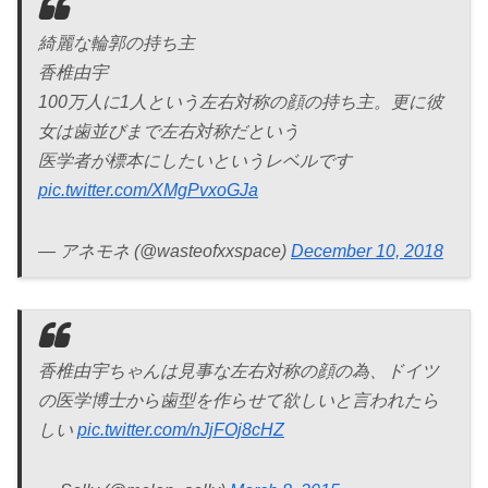
綺麗な輪郭の持ち主
香椎由宇
100万人に1人という左右対称の顔の持ち主。更に彼
女は歯並びまで左右対称だという
医学者が標本にしたいというレベルです
pic.twitter.com/XMgPvxoGJa
— アネモネ (@wasteofxxspace)
December 10, 2018
香椎由宇ちゃんは見事な左右対称の顔の為、ドイツ
の医学博士から歯型を作らせて欲しいと言われたら
しい
pic.twitter.com/nJjFOj8cHZ